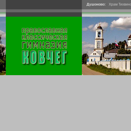
Душоново:
Храм Тихвин