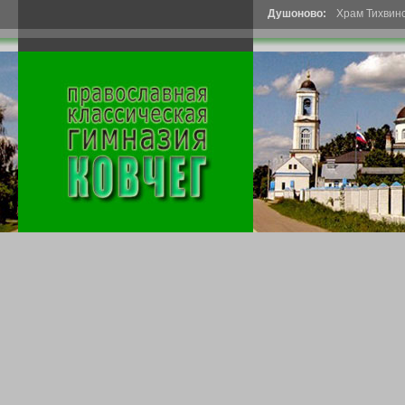
Душоново:
Храм Тихвин