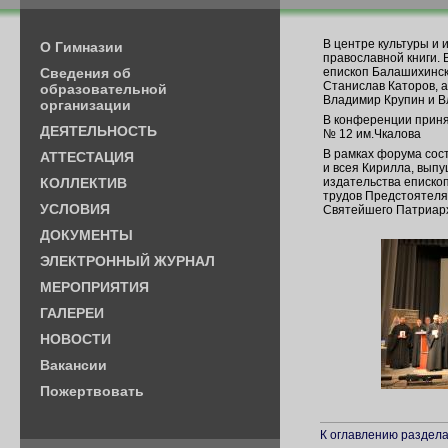
В центре культуры и 
О Гимназии
православной книги. 
Cведения об
епископ Балашихински
Станислав Каторов, 
образовательной
Владимир Крупин и В
организации
В конференции приня
ДЕЯТЕЛЬНОСТЬ
№ 12 им.Чкалова
В рамках форума сос
АТТЕСТАЦИЯ
и всея Кирилла, вып
КОЛЛЕКТИВ
издательства еписко
трудов Предстоятеля
УСЛОВИЯ
Святейшего Патриар
ДОКУМЕНТЫ
ЭЛЕКТРОННЫЙ ЖУРНАЛ
МЕРОПРИЯТИЯ
ГАЛЕРЕИ
НОВОСТИ
Вакансии
Пожертвовать
К оглавлению раздела.