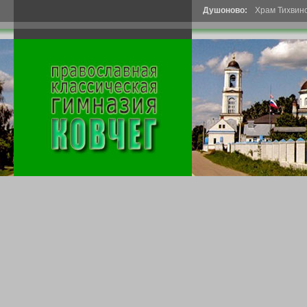
Душоново:
Храм Тихвин