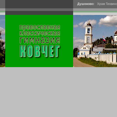
Душоново:
Храм Тихвин