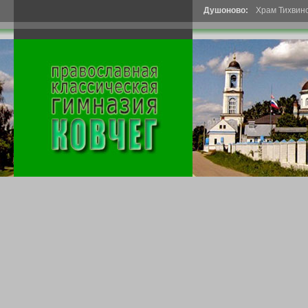
Душоново:
Храм Тихвин