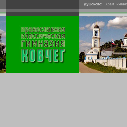
Душоново:
Храм Тихвин